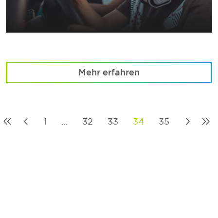
Mehr erfahren
1
…
32
33
34
35
Posts
pagination