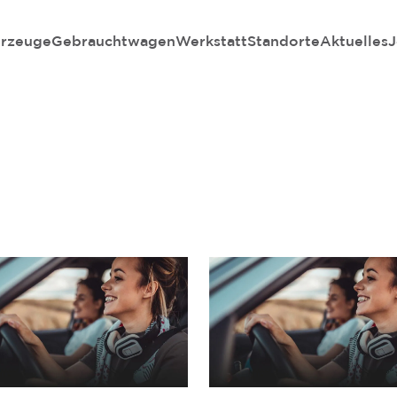
rzeuge
Gebrauchtwagen
Werkstatt
Standorte
Aktuelles
J