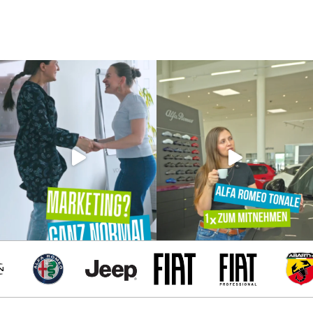
Alfa Romeo
Jeep
Fiat
Fiat Professiona
Abart