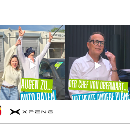
l
h
XPENG