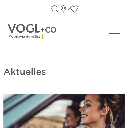
Direkt zum Inhalt wechseln
Standorte
Favoriten anzeigen
Suche öffnen
Menü ö
Aktuelles