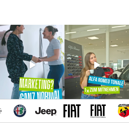
Alfa Romeo
Jeep
Fiat
Fiat Professiona
Abart