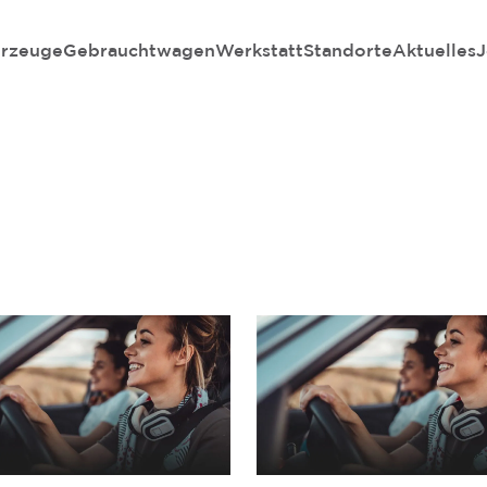
rzeuge
Gebrauchtwagen
Werkstatt
Standorte
Aktuelles
J