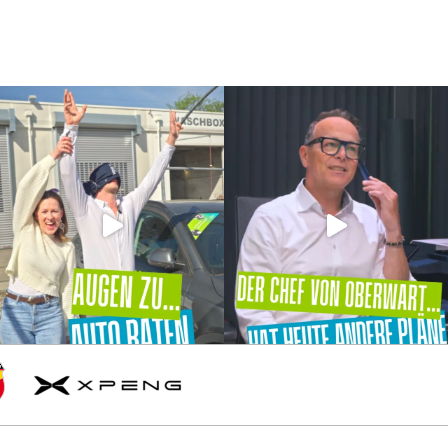
l
h
XPENG