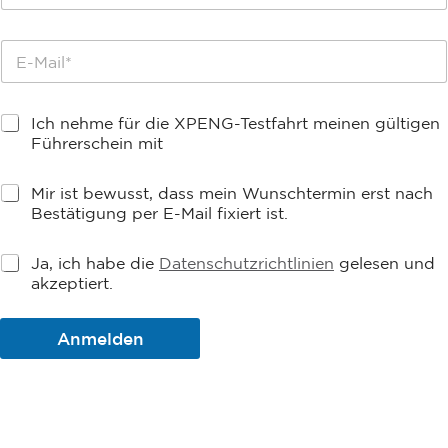
d
T
e
e
E
l
s
-
l
t
M
*
f
a
a
F
Ich nehme für die XPENG-Testfahrt meinen gültigen
i
h
ü
l
Führerschein mit
r
h
*
t
r
*
H
Mir ist bewusst, dass mein Wunschtermin erst nach
e
i
Bestätigung per E-Mail fixiert ist.
r
n
s
w
c
D
Ja, ich habe die
Datenschutzrichtlinien
gelesen und
e
h
a
akzeptiert.
i
e
t
s
i
e
z
n
n
Anmelden
u
*
s
r
c
T
h
e
u
r
t
m