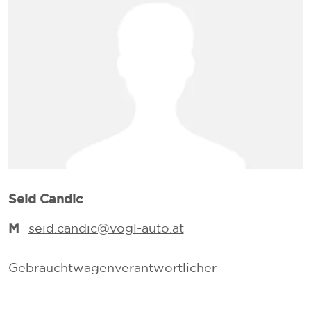
L
Seid Candic
M
seid.candic@vogl-auto.at
V
Gebrauchtwagenverantwortlicher
V