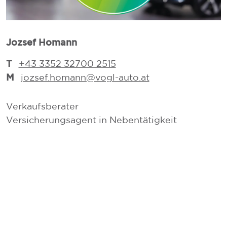
Jozsef Homann
M
T
+43 3352 32700 2515
M
jozsef.homann@vogl-auto.at
Verkaufsberater
D
Versicherungsagent in Nebentätigkeit
D
V