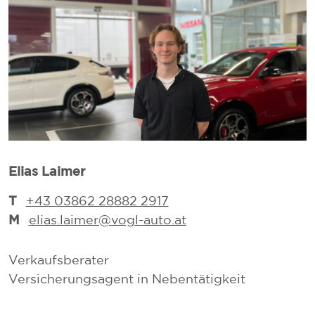
Elias Laimer
D
T
+43 03862 28882 2917
M
elias.laimer@vogl-auto.at
Verkaufsberater
V
Versicherungsagent in Nebentätigkeit
V