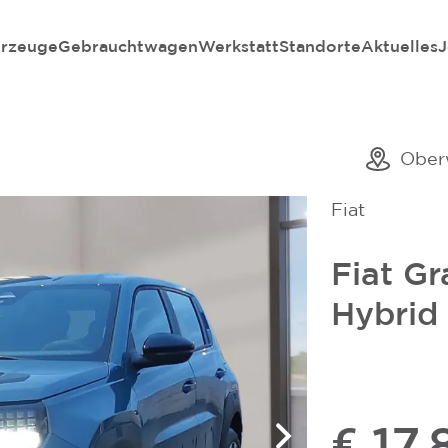
rzeuge
Gebrauchtwagen
Werkstatt
Standorte
Aktuelles
J
Ober
Fiat
Fiat G
Hybrid
€ 17