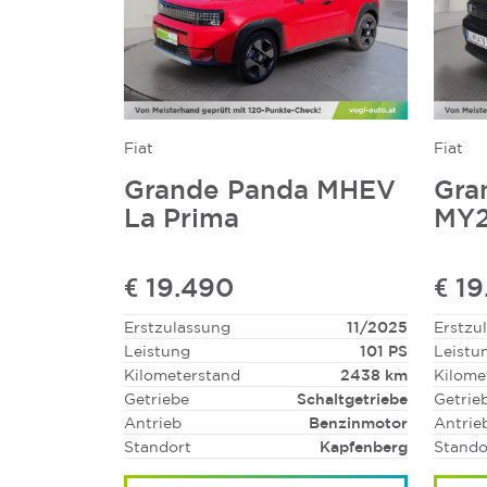
Fiat
Fiat
Grande Panda MHEV
Gra
La Prima
MY2
€ 19.490
€ 1
Erstzulassung
11/2025
Erstzu
Leistung
101 PS
Leistu
Kilometerstand
2438 km
Kilome
Getriebe
Schaltgetriebe
Getrie
Antrieb
Benzinmotor
Antrie
Standort
Kapfenberg
Stando