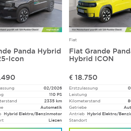
Fiat
nde Panda Hybrid
Fiat Grande Pand
5-Icon
Hybrid ICON
9.490
€ 18.750
lassung
02/2026
Erstzulassung
0
ng
110 PS
Leistung
terstand
2335 km
Kilometerstand
8
be
Automatik
Getriebe
Aut
b
Hybrid Elektro/Benzinmotor
Antrieb
Hybrid Elektro/Benz
rt
Liezen
Standort