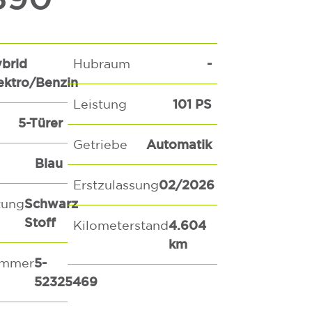
brid
-
Hubraum
ektro/Benzin
101 PS
Leistung
5-Türer
Automatik
Getriebe
Blau
02/2026
Erstzulassung
Schwarz
tung
Stoff
4.604
Kilometerstand
km
5-
ummer
52325469