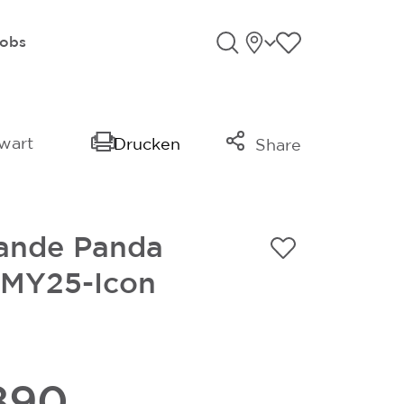
Standorte
Favoriten an
obs
Suche öffnen
wart
Drucken
Share
Link kopieren
Mail
rande Panda
Whatsapp
 MY25-Icon
.890