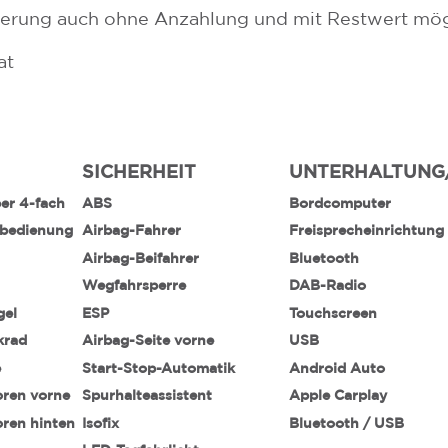
zierung auch ohne Anzahlung und mit Restwert mög
at
SICHERHEIT
UNTERHALTUNG
ber 4-fach
ABS
Bordcomputer
nbedienung
Airbag-Fahrer
Freisprecheinrichtung
Airbag-Beifahrer
Bluetooth
Wegfahrsperre
DAB-Radio
gel
ESP
Touchscreen
krad
Airbag-Seite vorne
USB
e
Start-Stop-Automatik
Android Auto
oren vorne
Spurhalteassistent
Apple Carplay
oren hinten
Isofix
Bluetooth / USB