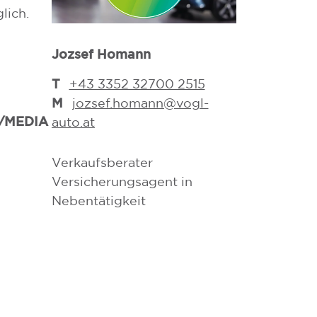
lich.
Jozsef Homann
Michael Fran
T
T
+43 3352 32700 2515
03352/32
M
M
jozsef.homann@vogl-
michael.f
/MEDIA
auto.at
auto.at
Verkaufsberater
Dipl. Verkau
Versicherungsagent in
Dipl. Flotte
Nebentätigkeit
Versicherung
Nebentätigke