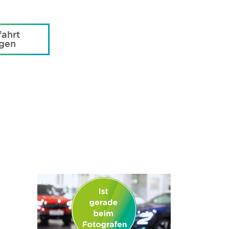
ahrt
agen