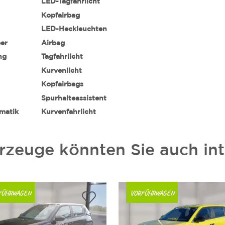
LED-Tagfahrlicht
Kopfairbag
LED-Heckleuchten
ber
Airbag
ng
Tagfahrlicht
Kurvenlicht
Kopfairbags
Spurhalteassistent
matik
Kurvenfahrlicht
rzeuge könnten Sie auch int
FÜHRWAGEN
VORFÜHRWAGEN