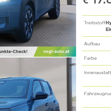
Hy
Treibstoff
El
Aufbau
Farbe
Innenaustat
Fahrzeugn