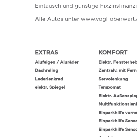
Eintausch und günstige Fixzinsfinan
Alle Autos unter www.vogl-oberwart.
EXTRAS
KOMFORT
Alufelgen / Aluräder
Elektr. Fensterhe
Dachreling
Zentralv. mit Fer
Lederlenkrad
Servolenkung
elektr. Spiegel
Tempomat
Elektr. Außenspie
Multifunktionslen
Einparkhilfe vorn
Einparkhilfe Sens
Einparkhilfe Sens