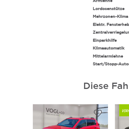
Armlehne
Lordosenstütze
Mehrzonen-Klima
Elektr. Fensterhe
Zentralverriegelu
Einparkhilfe
Klimaautomatik
Mittelarmlehne
Start/Stopp-Auto
Diese Fah
VOR