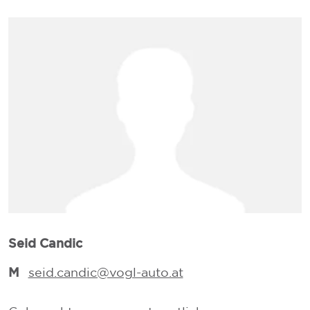
L
Seid Candic
M
seid.candic@vogl-auto.at
V