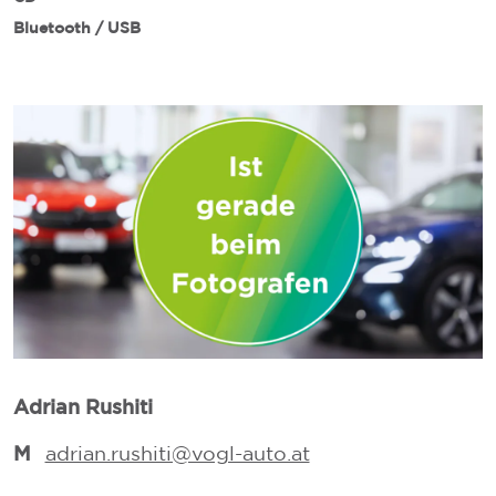
Bluetooth / USB
Adrian Rushiti
M
M
adrian.rushiti@vogl-auto.at