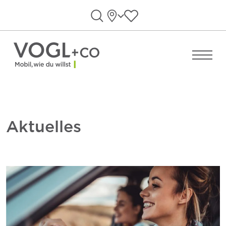
Direkt zum Inhalt wechseln
Standorte
Favoriten anzeigen
Suche öffnen
Menü ö
Aktuelles